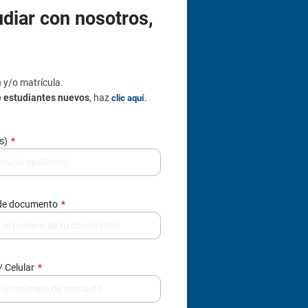
udiar con nosotros,
n y/o matrícula.
e estudiantes nuevos
, haz
.
clic aquí
(s)
de documento
/ Celular