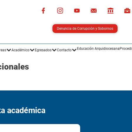
Denuncia de Corrupción y Sobornos
Educación Arquidiocesana
Procedi
reas
Académico
Egresados
Contacto
ionales
rta académica