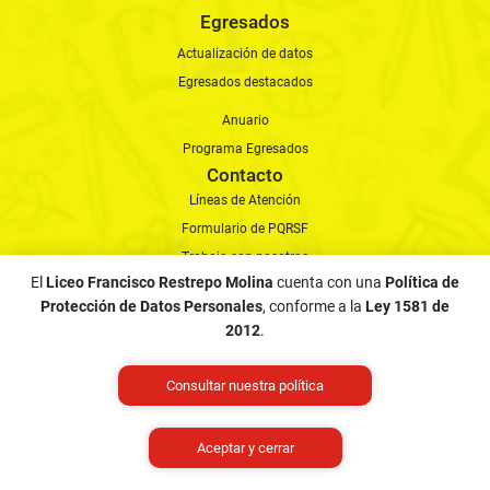
Egresados
Actualización de datos
Egresados destacados
Anuario
Programa Egresados
Contacto
Líneas de Atención
Formulario de PQRSF
Trabaja con nosotros
Estudia con nosotros
El
Liceo Francisco Restrepo Molina
cuenta con una
Política de
Ed. Arquidiocesana
Protección de Datos Personales
, conforme a la
Ley 1581 de
2012
.
Procedimiento solicitudes
Pagos en línea
Novedades institucionales
Consultar nuestra política
Últimas noticias
Aceptar y cerrar