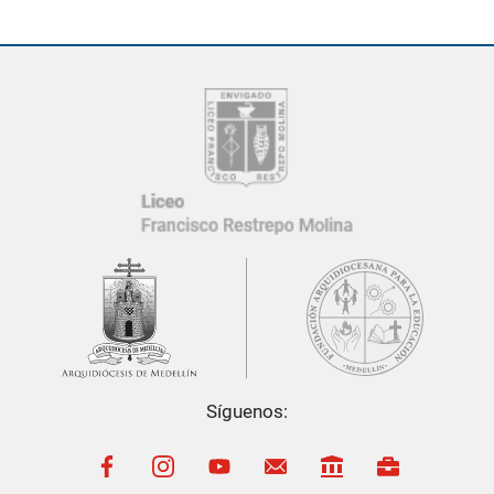
Síguenos:
El
Liceo Francisco Restrepo Molina
cuenta con una
Política de
Protección de Datos Personales
, conforme a la
Ley 1581 de
2012
.