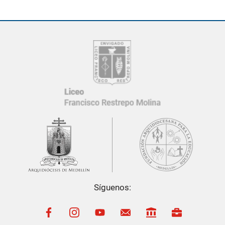
Síguenos:
El
Liceo Francisco Restrepo Molina
cuenta con una
Política de
Protección de Datos Personales
, conforme a la
Ley 1581 de
2012
.