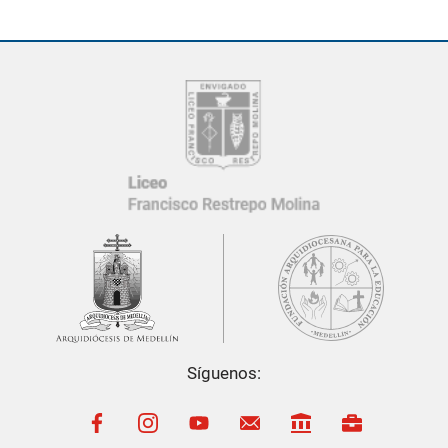
Síguenos:
El
Liceo Francisco Restrepo Molina
cuenta con una
Política de
Protección de Datos Personales
, conforme a la
Ley 1581 de
2012
.