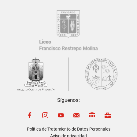
Síguenos:
El
Liceo Francisco Restrepo Molina
cuenta con una
Política de
Protección de Datos Personales
, conforme a la
Ley 1581 de
2012
.
Política de Tratamiento de Datos Personales
Consultar nuestra política
Aviso de privacidad