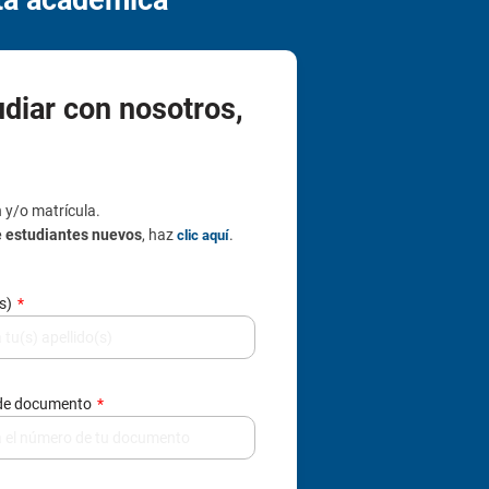
udiar con nosotros,
n y/o matrícula.
e estudiantes nuevos
, haz
.
clic aquí
(s)
de documento